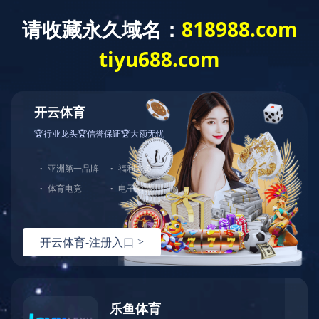
开云体育
龙门锯床-GB42100*170
项目：粗加工设备
规格型号：GB42100*170
设备名称：龙门锯床
制造商：浙江锯力煌
备注：