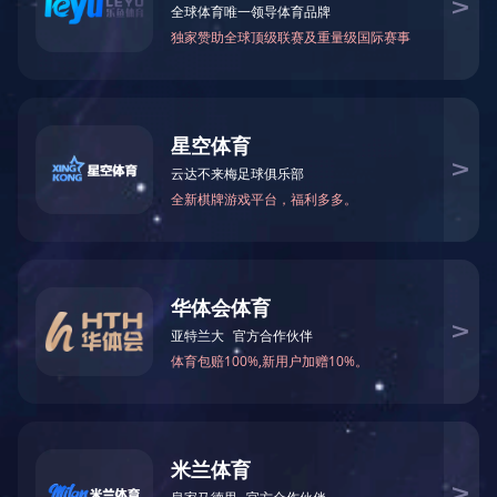
开云体育-开云(中国)一站式服务官方网站
关于我
•
们
我们的产品
案例展示
新闻资讯
•
•
•
联系我们
•
COPYRIGHT © 2022 开云体育-开云(中国)一站式服务官方网站 版权
所有
技术支持：鼎岳传媒