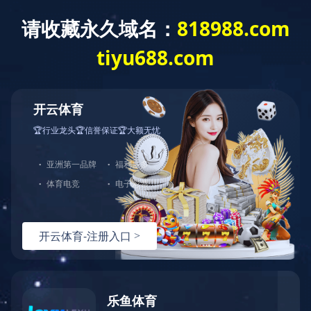
开云体育
开云体育-开云(中国)一站式服务官方网站 ——
生产设备
生产设备
检验设备