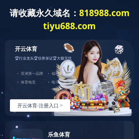
开云体育
开云体育-开云(中国)一站式服务官方网站 ——
生产设备
生产设备
检验设备