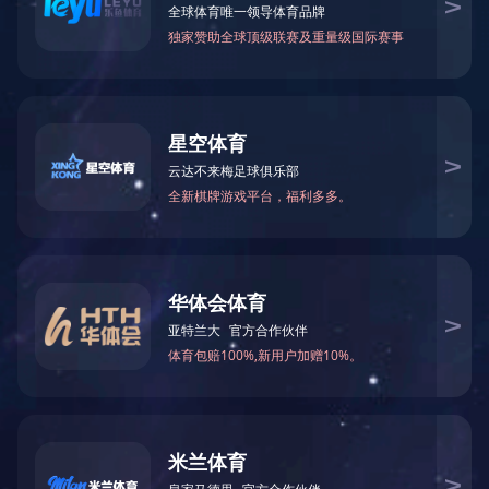
开云体育-开云(中国)一站式服务官方网站
关于我
•
们
我们的产品
案例展示
新闻资讯
•
•
•
联系我们
•
COPYRIGHT © 2022 开云体育-开云(中国)一站式服务官方网站 版权
所有
技术支持：鼎岳传媒