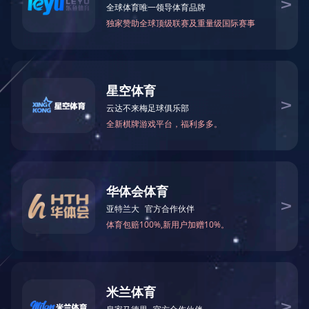
龙门锯床-GB42100*135
龙门锯床-QY4270/110